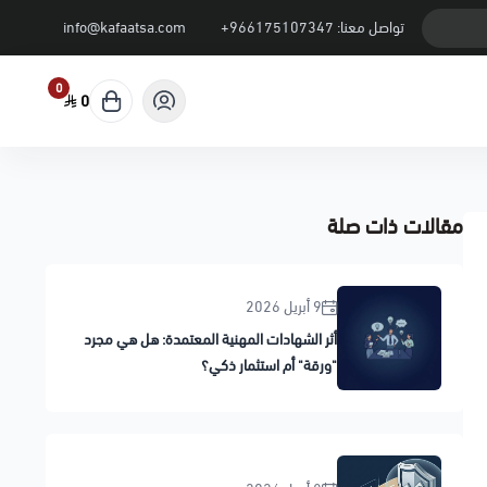
تواصل معنا:
+966175107347
info@kafaatsa.com
0
0
مقالات ذات صلة
9 أبريل 2026
أثر الشهادات المهنية المعتمدة: هل هي مجرد
"ورقة" أم استثمار ذكي؟