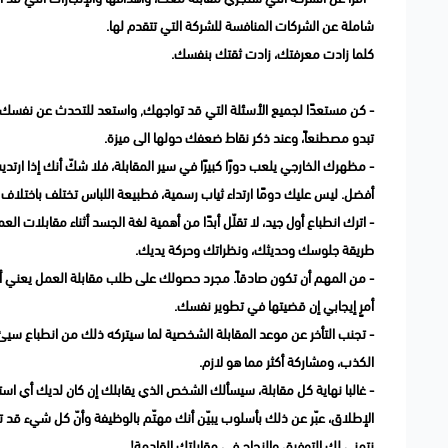
شاملة عن الشركات المنافسة للشركة التي تتقدم لها.
كلما زادت معرفتك، زادت ثقتك بنفسك.
- كن مستعدًا لجميع الأسئلة التي قد تواجهك, واستعد للتحدث عن نفسك، 
تبدو مصطنعاً، وعند ذكر نقاط ضعفك حولها الى ميزة.
- مظهرك الخارجي يلعب دورًا كبيرًا في سير المقابلة، فلا شكّ أنك إذا ا
أفضل. ليس عليك دومًا ارتداء ثياب رسمية، فطبيعة اللباس تختلف باختلاف 
- اترك انطباع أول جيد، لا تقلّل أبدًا من أهمية لغة الجسد أثناء مقابلات 
طريقة جلوسك وحديثك، ونظراتك وحركة يديك.
- من المهم أن تكون صادقاً. مجرد حصولك على طلب مقابلة العمل يعني 
أمرٍ إيجابي إن قضيتها في تطوير نفسك.
- تجنب التأخر عن موعد المقابلة الشخصية لما سيتركه ذلك من انطباع سي
الكذب، ومشاركة أكثر مما هو لازم.
- غالبا نهاية كل مقابلة، سيسألك الشخص الذي يقابلك إن كان لديك أي است
الإطلاق، عبّر عن ذلك بأسلوب يبيّن أنك مهتّم بالوظيفة وأنّ كل شيء قد تم
نتمنى لك التوفيق والنجاح في مقابلتك القادمة!