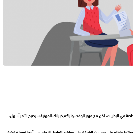
ر خاصة في البدايات، لكن مع مرور الوقت وتراكم خبراتك المهنية سيصبح الأمر أسهل،
أحرزتها واطلع على حسابات الشركة على مواقع التواصل الاجتماعي، أعطِ نفسك فكرة