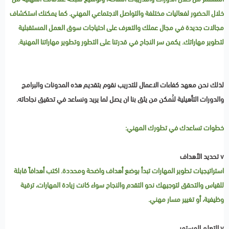
خلال الحضور لفعاليات مختلفة والتواصل الاجتماعي المهني. كما يمكنك استكشاف
مجالات جديدة في مجال عملك والتعرف على احتياجات سوق العمل المستقبلية
لتطوير مهاراتك. يكمن سر النجاح في قدرتنا على التطور وتطوير مهاراتنا المهنية.
لذلك نحن معهد كفاءات الاعمال للتدريب نقوم بتقديم هذه المدونات والبرامج
والدورات التأهيلية لنُمكن من يثق بنا ان يصل لما يريد ونساعد في تحقيق نجاحاته.
خطوات تساعدك في تطورك المهني:
v تحديد الأهداف
استراتيجيات تطوير المهارات تبدأ بوضع أهداف واضحة ومحددة. اكتب أهدافاً قابلة
للقياس والتحقق لتوجيهك نحو التقدم والنجاح سواء كانت زيادة المهارات، ترقية
وظيفية، أو تغيير مسار مهني.
v التعلم المستمر