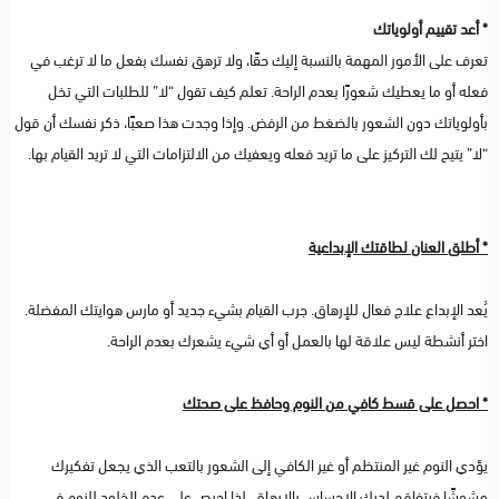
* أعد تقييم أولوياتك
تعرف على الأمور المهمة بالنسبة إليك حقًا، ولا ترهق نفسك بفعل ما لا ترغب في
فعله أو ما يعطيك شعورًا بعدم الراحة. تعلم كيف تقول “لا” للطلبات التي تخل
بأولوياتك دون الشعور بالضغط من الرفض. وإذا وجدت هذا صعبًا، ذكر نفسك أن قول
“لا” يتيح لك التركيز على ما تريد فعله ويعفيك من الالتزامات التي لا تريد القيام بها.
* أطلق العنان لطاقتك الإبداعية
يُعد الإبداع علاج فعال للإرهاق. جرب القيام بشيء جديد أو مارس هوايتك المفضلة.
اختر أنشطة ليس علاقة لها بالعمل أو أي شيء يشعرك بعدم الراحة.
* احصل على قسط كافي من النوم وحافظ على صحتك
يؤدي النوم غير المنتظم أو غير الكافي إلى الشعور بالتعب الذي يجعل تفكيرك
مشوشًا فيتفاقم لديك الإحساس بالإرهاق. لذا احرص على عدم الخلود للنوم في