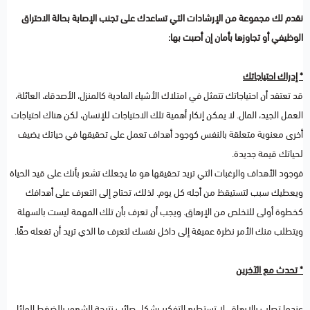
نقدم لك مجموعة من الإرشادات التي تساعدك على تجنب الإصابة بحالة الاحتراق
الوظيفي أو تجاوزها بأمان إن أصبت بها:
* إدراك احتياجاتك
قد تعتقد أن احتياجاتك تتمثل في امتلاك الأشياء المادية كالمنزل، الأصدقاء، العائلة،
العمل الجيد، المال. لا يمكن إنكار أهمية تلك الاحتياجات للإنسان، لكن هناك احتياجات
أخرى معنوية متعلقة بالنفس كوجود أهداف تعمل على تحقيقها في حياتك يضيف
لحياتك قيمة جديدة.
فوجود الأهداف والرغبات التي تريد تحقيقها هو ما يجعلك تشعر بأنك على قيد الحياة
ويعطيك سبب لتستيقظ من أجله كل يوم. لذلك، تحتاج إلى التعرف على أهدافك
كخطوة أولى للتخلص من الإرهاق. ويجب أن تعرف بأن تلك المهمة ليست بالسهلة
ويتطلب منك الأمر نظرة عميقة إلى داخل نفسك لتعرف ما الذي تريد أن تفعله حقًا.
* تحدث مع الآخرين
عندما تصاب بالإرهاق، لا تستطيع التفكير بشكل صائب نتيجة الشعور بالضغط الهائل