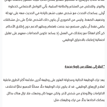
والتوتر. وللتخلص من المشاعر والطاقة السلبية، يأتي التواصل الاجتماعي كخطوة
أولى. يساعدك التحدث مع شخص مقرب تشعر بالراحة في الحديث معه على تهدئة
وتخفيف الضغط. وليس من الضروري أن يكون ذلك الشخص قادرًا على حل مشكلتك،
يكفي فقط أن يكون مستمع جيد ينصت باهتمام ويظهر الدعم دون إطلاق الأحكام.
كن أكثر انفتاحًا مع زملائك في العمل، إذ يساعد تكوين الصداقات معهم على تقليل
احتمالية إصابتك بالاحتراق الوظيفي.
* انظر إلى عملك من زاوية جديدة
يعد ترك الوظيفة الحالية ومحاولة العثور على وظيفة أخرى ملائمة أكثر الطرق فاعلية
لعلاج الإرهاق الوظيفي. قد لا يكون ترك الوظيفة حلًا ممكنًا للجميع نظرًا لاختلاف
الالتزامات والأوضاع من شخص لآخر. ولكن مهما كان وضعك، فلا تزال هناك بدائل
يمكنك اتخاذها بدلًا من ترك وظيفتك مثل: