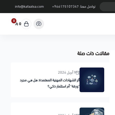
تواصل معنا:
+966175107347
info@kafaatsa.com
0
0
مقالات ذات صلة
9 أبريل 2026
أثر الشهادات المهنية المعتمدة: هل هي مجرد
"ورقة" أم استثمار ذكي؟